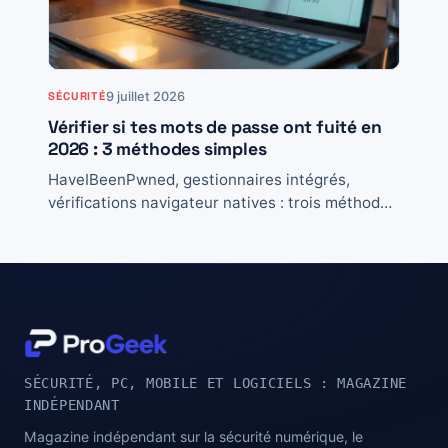
9 juillet 2026
SÉCURITÉ
Vérifier si tes mots de passe ont fuité en
2026 : 3 méthodes simples
HaveIBeenPwned, gestionnaires intégrés,
vérifications navigateur natives : trois méthodes
qui se complètent, et la checklist concrète si une
fuite te concerne.
SÉCURITÉ, PC, MOBILE ET LOGICIELS : MAGAZINE
INDÉPENDANT
Magazine indépendant sur la sécurité numérique, le