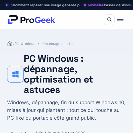
Comment repérer une image générée par IA (guide 2026)
IA
LOGICIELS
PC Windows : dépannage, optimisation et astuces
PC Windows :
dépannage,
optimisation et
astuces
Windows, dépannage, fin du support Windows 10,
mises à jour qui plantent : tout ce qui touche au
PC fixe ou portable côté grand public.