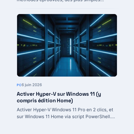
(troubleshooter) aux plus avancées (DISM,
reset cache). Commandes copiables.
6 juin 2026
PC
Activer Hyper-V sur Windows 11 (y
compris édition Home)
Activer Hyper-V Windows 11 Pro en 2 clics, et
sur Windows 11 Home via script PowerShell.
Prérequis matériel, configuration BIOS,
première VM...